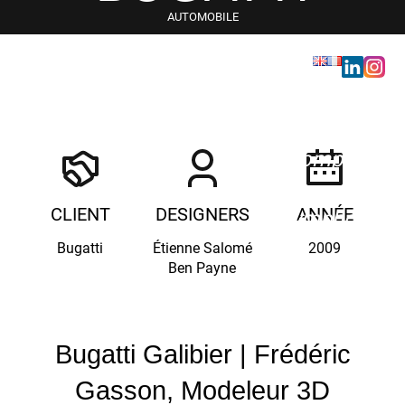
AUTOMOBILE
GALIBIER
Aller au contenu
Menu
Composer
une
CLIENT
DESIGNERS
ANNÉE
symphonie
pour
Bugatti
Étienne Salomé
2009
Ben Payne
designer
Bugatti Galibier | Frédéric
Gasson, Modeleur 3D