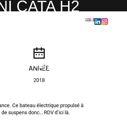
I CATA H2
Transporter vos rêves
ANNÉE
d'enfant
2018
ce. Ce bateau électrique propulsé à
u de suspens donc… RDV d’ici là.