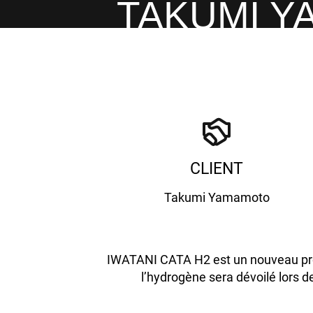
TAKUMI Y
Aller au contenu
Menu
CLIENT
Takumi Yamamoto
IWATANI CATA H2 est un nouveau pro
l’hydrogène sera dévoilé lors d